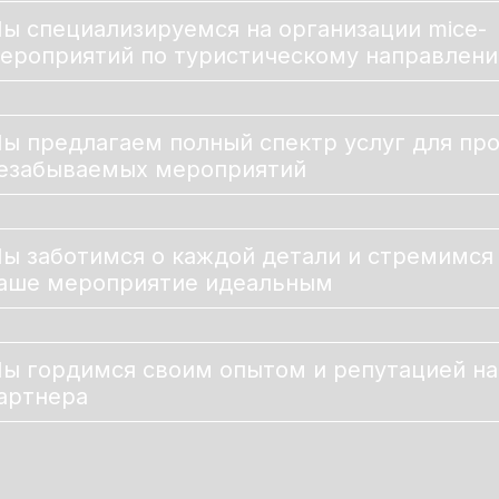
ы специализируемся на организации mice-
ероприятий по туристическому направлен
ы предлагаем полный спектр услуг для пр
езабываемых мероприятий
ы заботимся о каждой детали и стремимся
аше мероприятие идеальным
ы гордимся своим опытом и репутацией н
артнера