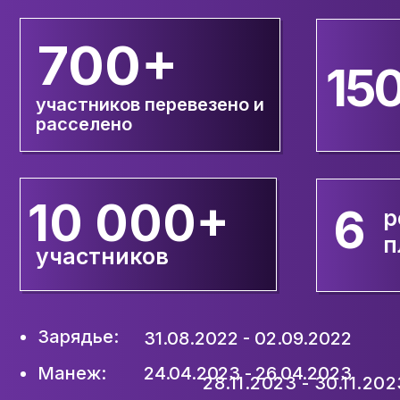
700+
15
участников перевезено и
расселено
10 000+
6
р
п
участников
Зарядье:
31.08.2022 - 02.09.2022
Манеж:
24.04.2023 - 26.04.2023
28.11.2023 - 30.11.202