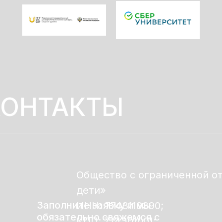
КОНТАКТЫ
Общество с ограниченной о
дети»
Заполните заявку и мы
ИНН: 7743119390;
обязательно свяжемся с
КПП: 774301001;