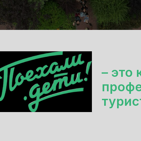
– это
профе
турис