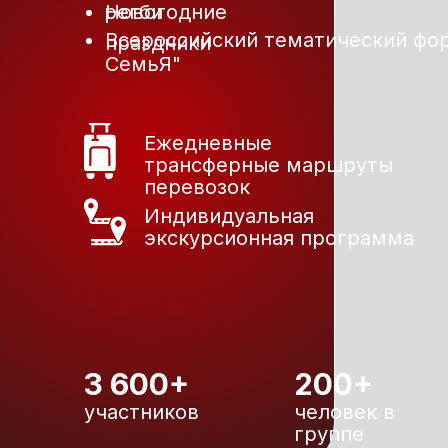
регби
Новогодние
Всероссийский тематический ф
праздники
СемьЯ"
Ежедневные
трансферные маршруты
перевозок
Индивидуальная
экскурсионная программа
3 600+
200+
участников
человек в
группе